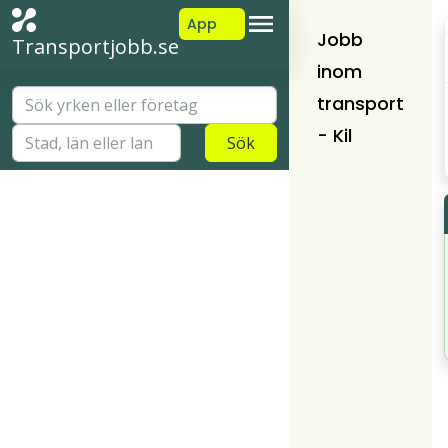
App
Jobb
Transportjobb.se
inom
transport
- Kil
Sök