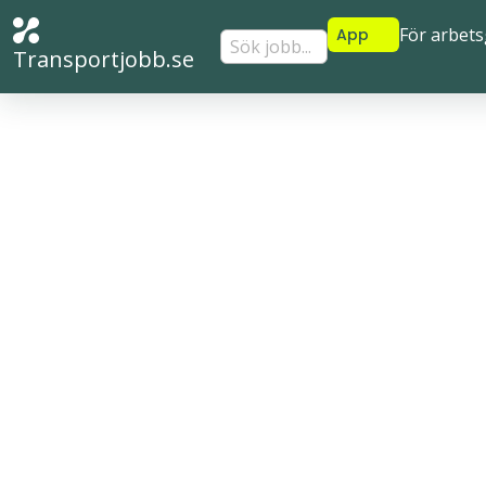
För arbets
App
Sök jobb...
Transportjobb.se