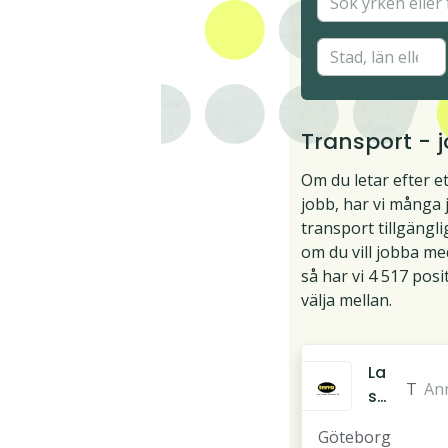
Transport - 
Om du letar efter e
jobb, har vi många
transport tillgängli
om du vill jobba me
så har vi 4 517 posi
välja mellan.
La
T
An
st
e
bil
Göteborg
r
sc