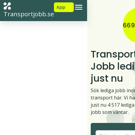
App
Transportjobb.se
669
Transpor
Jobb led
just nu
Sök lediga jobb in
transport här. Vi ha
just nu 4 517 lediga
jobb som väntar.