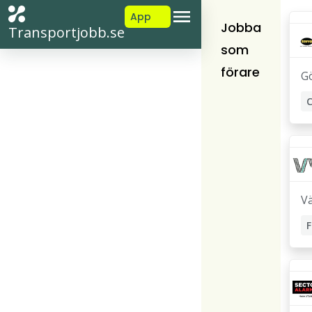
App
Jobba
Transportjobb.se
som
förare
G
C
C
C
V
F