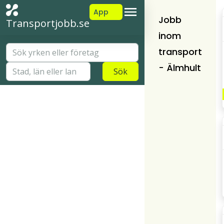
App
Jobb
Transportjobb.se
inom
transport
- Älmhult
Sök