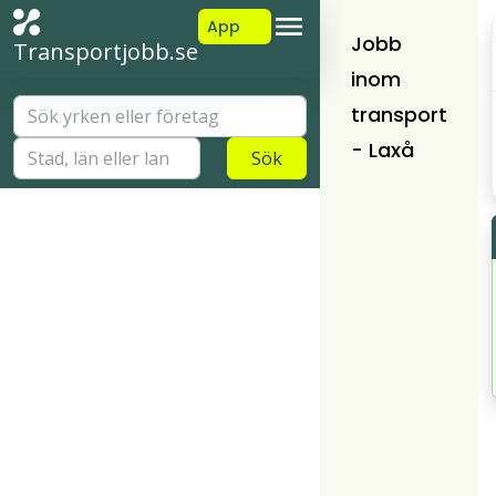
App
Jobb
Transportjobb.se
inom
transport
- Laxå
Sök