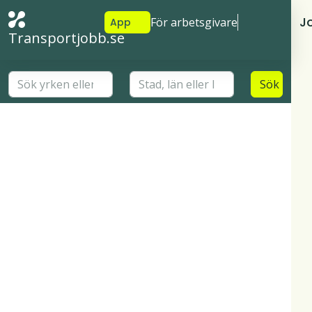
J
För arbetsgivare
App
Transportjobb.se
Sök