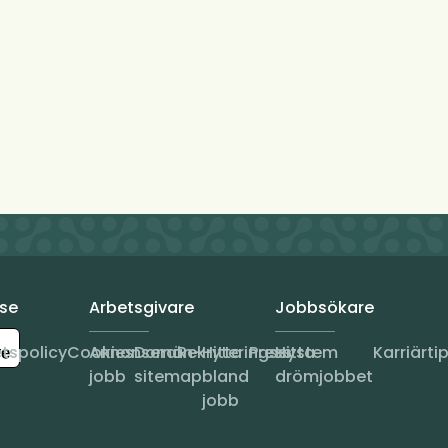
.se
Arbetsgivare
Jobbsökare
etspolicy
Cookies
Annonsera
Domän-
Rekryteringssystem
Hitta
Press
Hitta
Karriärti
jobb
sitemap
bland
drömjobbet
jobb