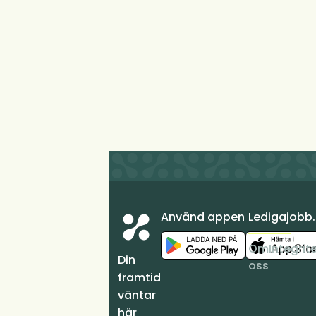
Använd appen
Ledigajobb
Om
Integrit
Din
oss
framtid
väntar
här