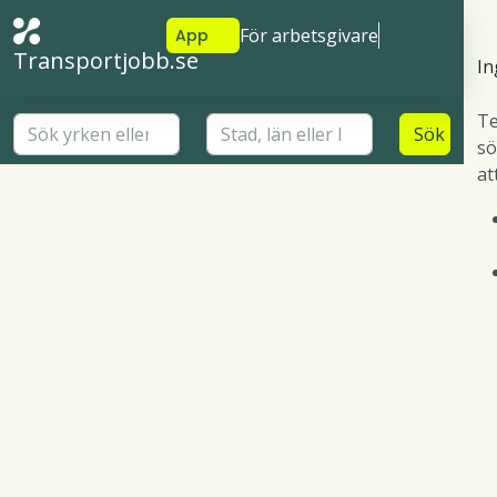
För arbetsgivare
App
Transportjobb.se
In
Te
Sök
s
att