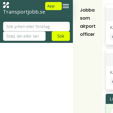
App
Jobba
Transportjobb.se
som
airport
K
officer
Sök
K
L