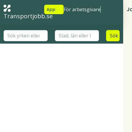
J
För arbetsgivare
App
Transportjobb.se
Sök