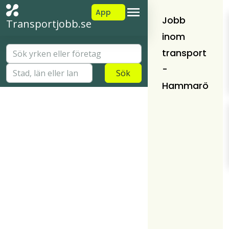
App
Jobb
Transportjobb.se
inom
transport
-
Sök
Hammarö