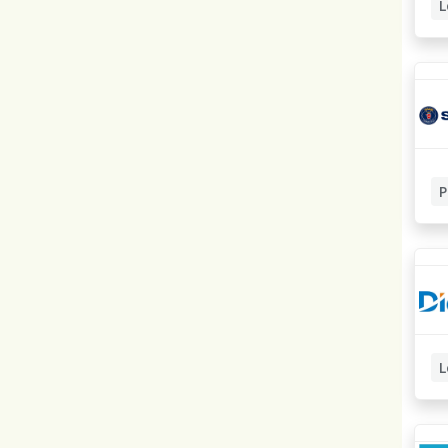
L
P
L