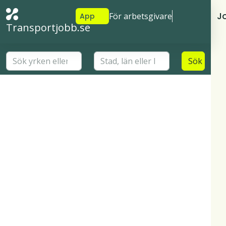
J
För arbetsgivare
App
Transportjobb.se
Sök