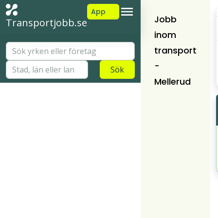
App
Jobb
Transportjobb.se
inom
transport
-
Sök
Mellerud