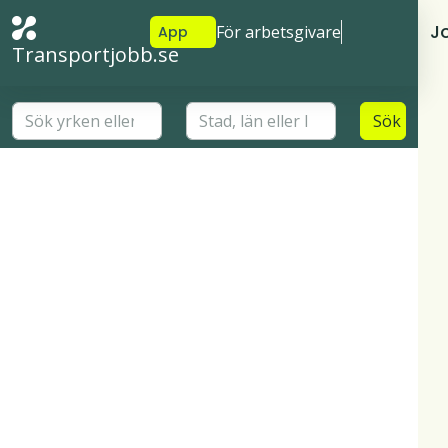
J
För arbetsgivare
App
Transportjobb.se
Sök