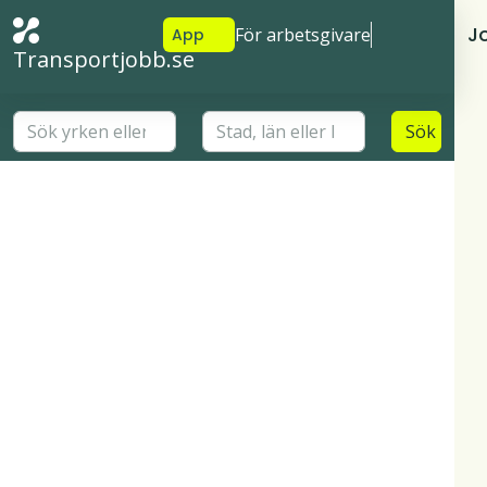
J
För arbetsgivare
App
Transportjobb.se
Sök