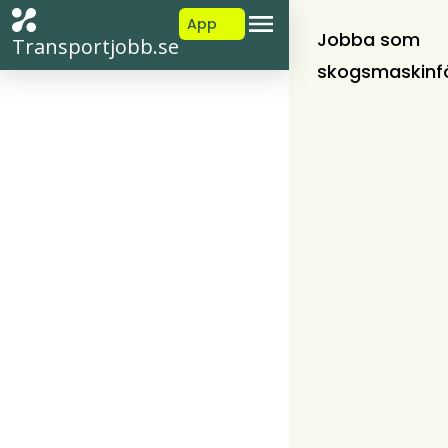
App
Jobba som
Transportjobb.se
skogsmaskinf