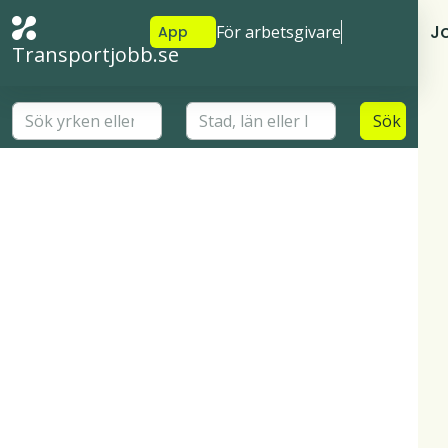
J
För arbetsgivare
App
Transportjobb.se
Sök