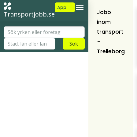
App
Jobb
Transportjobb.se
inom
transport
-
Sök
Trelleborg