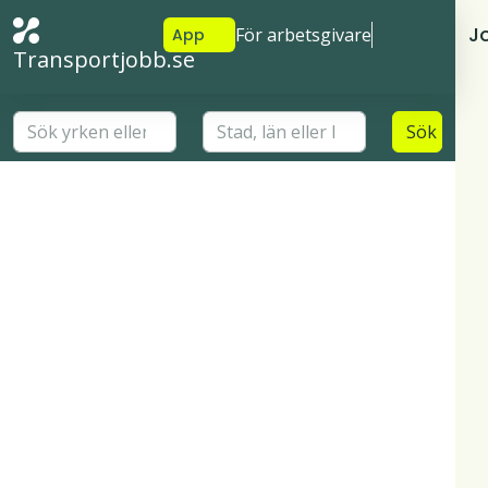
J
För arbetsgivare
App
Transportjobb.se
Sök